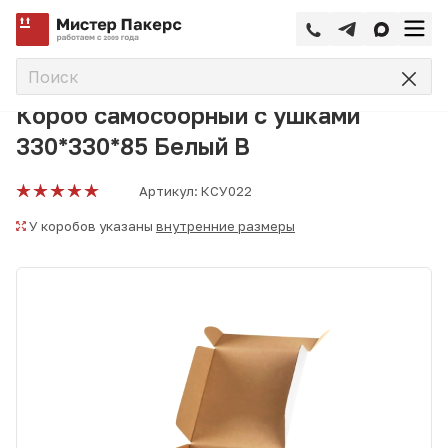
—
—
—
Главная
Каталог
Упаковка для маркетплейсов
Короб
Короб самосборный с ушками
330*330*85 Белый В
Артикул:
КСУ022
У коробов указаны
внутренние размеры