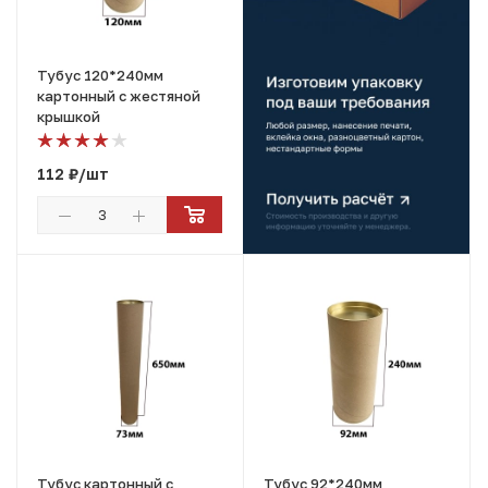
Тубус 120*240мм
картонный с жестяной
крышкой
112
₽
/шт
Тубус картонный с
Тубус 92*240мм