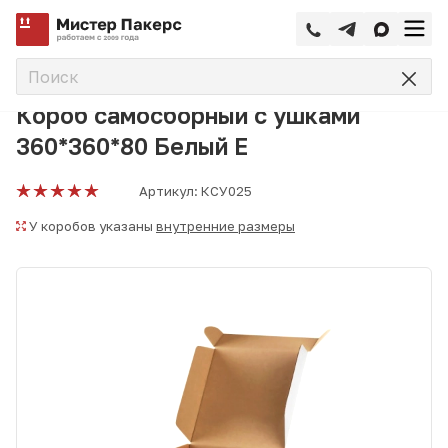
—
—
—
Главная
Каталог
Упаковка для маркетплейсов
Короб
Короб самосборный с ушками
360*360*80 Белый Е
Артикул:
КСУ025
У коробов указаны
внутренние размеры