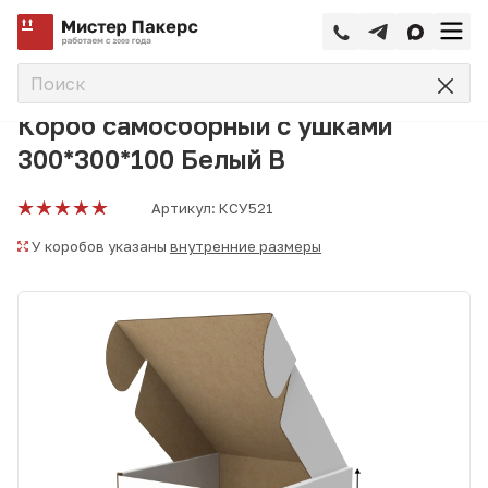
—
—
—
Главная
Каталог
Коробки самосборные
Короб самос
Короб самосборный с ушками
300*300*100 Белый В
Артикул:
КСУ521
У коробов указаны
внутренние размеры