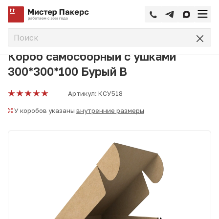
—
—
—
Главная
Каталог
Коробки самосборные
Короб самос
Короб самосборный с ушками
300*300*100 Бурый В
Артикул:
КСУ518
У коробов указаны
внутренние размеры