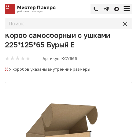
—
—
—
Главная
Каталог
Коробки самосборные
Короб самос
Короб самосборный с ушками
225*125*65 Бурый Е
Артикул:
КСУ666
У коробов указаны
внутренние размеры