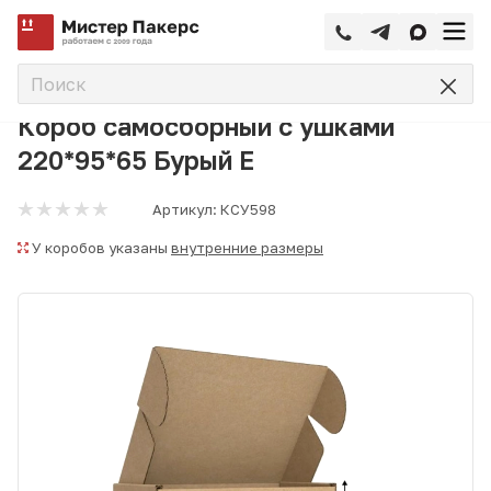
—
—
—
Главная
Каталог
Коробки самосборные
Короб самос
Короб самосборный с ушками
220*95*65 Бурый Е
Артикул:
КСУ598
У коробов указаны
внутренние размеры