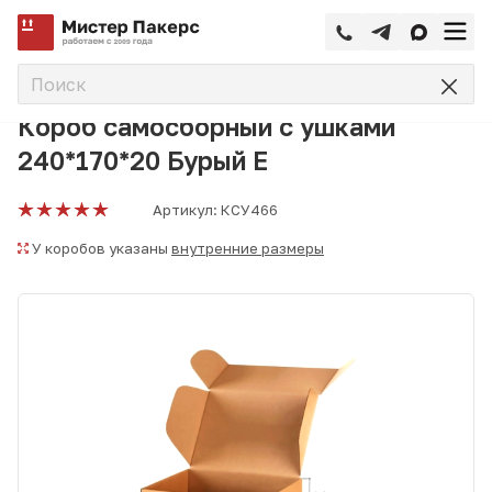
—
—
—
Главная
Каталог
Коробки самосборные
Короб самос
Короб самосборный с ушками
240*170*20 Бурый Е
Артикул:
КСУ466
У коробов указаны
внутренние размеры