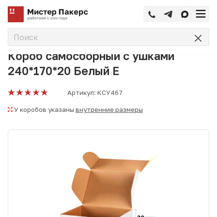
—
—
—
Главная
Каталог
Коробки самосборные
Короб самос
Короб самосборный с ушками
240*170*20 Белый Е
Артикул:
КСУ467
У коробов указаны
внутренние размеры