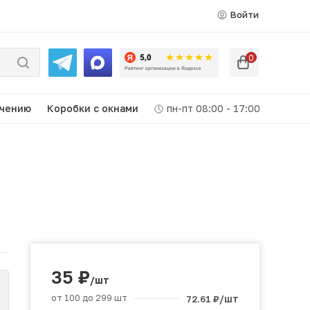
Войти
0
ачению
Коробки c окнами
пн-пт 08:00 - 17:00
35
₽
/шт
от 100 до 299 шт
/шт
72.61
₽