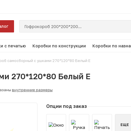
алог
и с печатью
Коробки по конструкции
Коробки по назн
роб самосборный с ушками 270*120*80 Белый Е
ми 270*120*80 Белый Е
казаны
внутренние размеры
Опции под заказ
ЕЩЕ