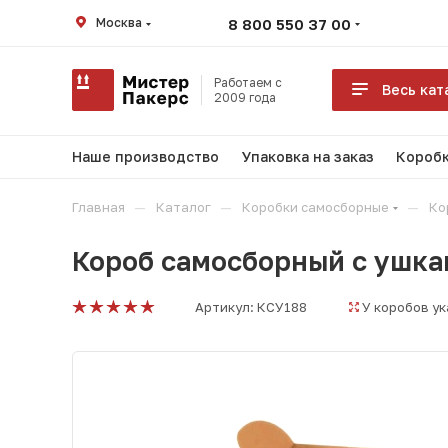
Москва
8 800 550 37 00
Работаем с
Весь кат
2009 года
Наше производство
Упаковка на заказ
Коробк
—
—
—
Главная
Каталог
Коробки самосборные
Ко
Короб самосборный с ушка
Артикул:
КСУ188
У коробов у