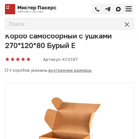
—
—
—
Главная
Каталог
Коробки самосборные
Короб самос
Короб самосборный с ушками
270*120*80 Бурый Е
Артикул:
КСУ187
У коробов указаны
внутренние размеры