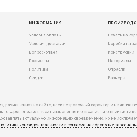
нимум места при хранении. Мы предлагаем варианты 
есения фирменной печати для повышения узнаваемост
ИНФОРМАЦИЯ
ПРОИЗВОДС
 получаете возможность заказать гофрокороба, полно
е качество материалов, точность изготовления и опер
Условия оплаты
Печать на кор
Условия доставки
Коробки на за
Вопрос-ответ
Конструкции
Возвраты
Материалы
Политика
Отрасли
Скидки
Размеры
я, размещенная на сайте, носит справочный характер и не являет
ель товаров вправе вносить изменения в описание, внешний вид и 
доставлять актуальную информацию своевременно, но не исключае
Политика конфиденциальности и согласие на обработку персональ