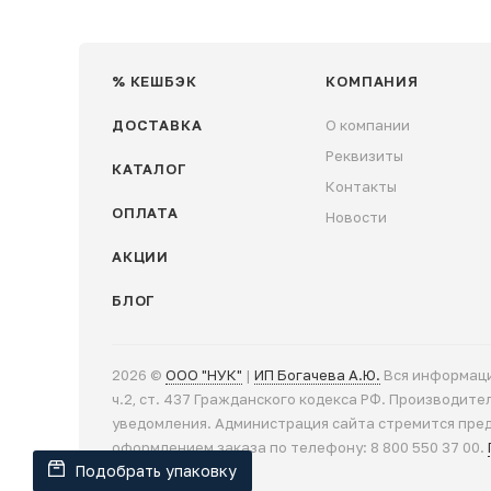
складываются и собираются, занимая ми
гофрокартоном, а также возможность нан
% КЕШБЭК
КОМПАНИЯ
Работая напрямую с производителем, вы
вашего бизнеса. Мы обеспечиваем высоко
ДОСТАВКА
О компании
Реквизиты
КАТАЛОГ
Контакты
ОПЛАТА
Новости
АКЦИИ
БЛОГ
2026 ©
ООО "НУК"
|
ИП Богачева А.Ю.
Вся информаци
ч.2, ст. 437 Гражданского кодекса РФ. Производит
уведомления. Администрация сайта стремится пре
оформлением заказа по телефону: 8 800 550 37 00.
Подобрать упаковку