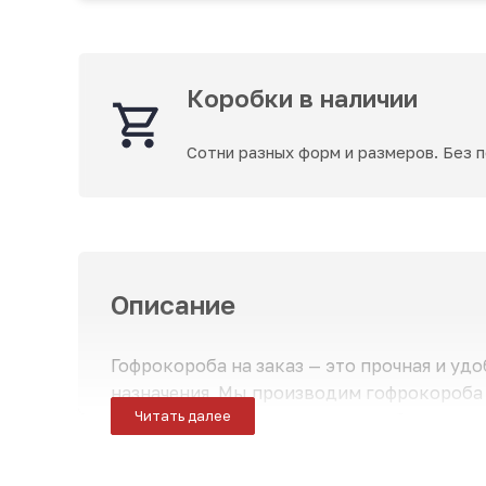
Коробки в наличии
Сотни разных форм и размеров. Без 
Описание
Гофрокороба на заказ — это прочная и уд
назначения. Мы производим гофрокороба
Читать далее
продукции и логистические требования к
Гофрокороба обеспечивают отличную защи