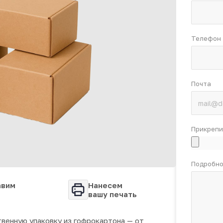
Телефон
Почта
Прикрепи
Подробно
авим
Нанесем
вашу печать
венную упаковку из гофрокартона — от