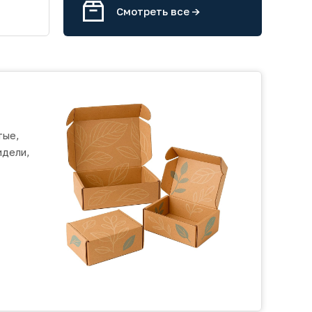
Смотреть все ->
тые,
идели,