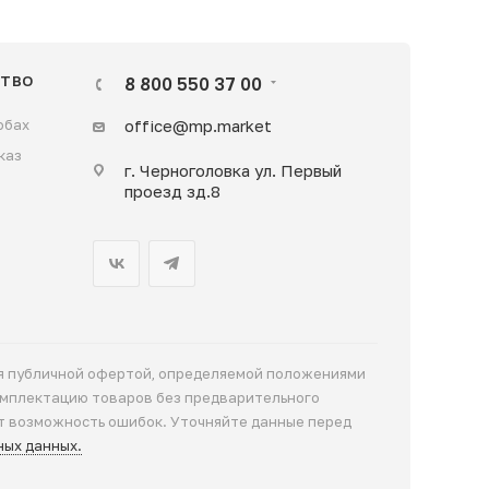
с однослойным или многослойным
и бренда.
ТВО
8 800 550 37 00
стью соответствующие требованиям
ативные сроки выполнения заказов.
обах
office@mp.market
каз
г. Черноголовка ул. Первый
проезд зд.8
ся публичной офертой, определяемой положениями
комплектацию товаров без предварительного
т возможность ошибок. Уточняйте данные перед
ных данных.