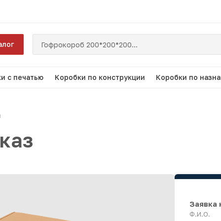
алог
и с печатью
Коробки по конструкции
Коробки по назн
й
аказ
Заявка 
Ф.И.О.