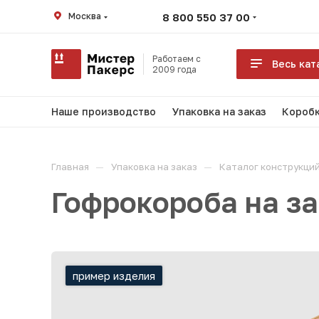
Москва
8 800 550 37 00
Работаем с
Весь кат
2009 года
Наше производство
Упаковка на заказ
Коробк
—
—
Главная
Упаковка на заказ
Каталог конструкци
Гофрокороба на з
пример изделия