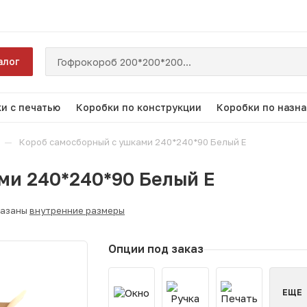
алог
и с печатью
Коробки по конструкции
Коробки по назн
—
Короб самосборный с ушками 240*240*90 Белый Е
ми 240*240*90 Белый Е
казаны
внутренние размеры
Опции под заказ
ЕЩЕ