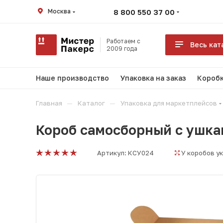
Москва
8 800 550 37 00
Работаем с
Весь кат
2009 года
Наше производство
Упаковка на заказ
Коробк
—
—
Главная
Каталог
Упаковка для маркетплейсов
Короб самосборный с ушка
Артикул:
КСУ024
У коробов у