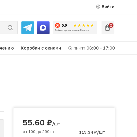
Войти
0
ачению
Коробки c окнами
пн-пт 08:00 - 17:00
55.60
₽
/шт
от 100 до 299 шт
/шт
115.34
₽