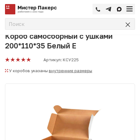
—
—
—
Главная
Каталог
Упаковка для маркетплейсов
Короб
Короб самосборный с ушками
200*110*35 Белый Е
Артикул:
КСУ225
У коробов указаны
внутренние размеры