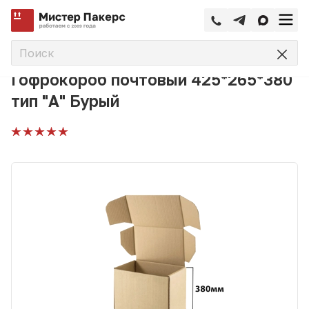
—
—
—
Главная
Каталог
Почтовые коробки
Гофрокороб поч
Гофрокороб почтовый 425*265*380
тип "А" Бурый