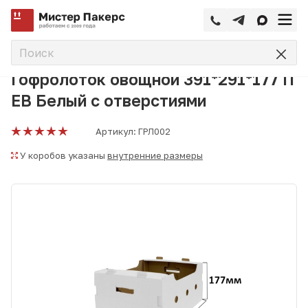
—
—
—
Главная
Каталог
Овощные гофролотки
Гофролоток 
Гофролоток овощной 391*291*177 П
ЕВ Белый с отверстиями
Артикул:
ГРЛ002
У коробов указаны
внутренние размеры