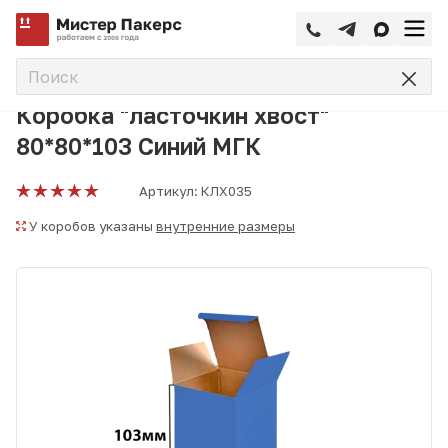
—
—
—
Главная
Каталог
Ласточкин хвост
Коробка "ласточк
Коробка "ласточкин хвост"
80*80*103 Синий МГК
Артикул:
КЛХ035
У коробов указаны
внутренние размеры