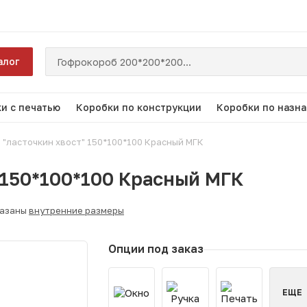
алог
и с печатью
Коробки по конструкции
Коробки по назн
 "ласточкин хвост" 150*100*100 Красный МГК
 150*100*100 Красный МГК
казаны
внутренние размеры
Опции под заказ
ЕЩЕ