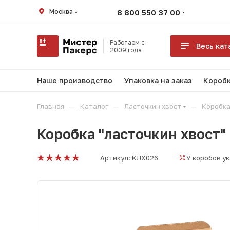
Москва
8 800 550 37 00
Работаем с
Весь кат
2009 года
Наше производство
Упаковка на заказ
Коробк
—
—
—
Главная
Каталог
Ласточкин хвост
Коробка
Коробка "ласточкин хвост"
Артикул:
КЛХ026
У коробов у