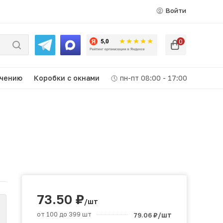
Войти
0
ачению
Коробки c окнами
пн-пт 08:00 - 17:00
73.50
₽
/шт
от 100 до 399 шт
/шт
79.06
₽