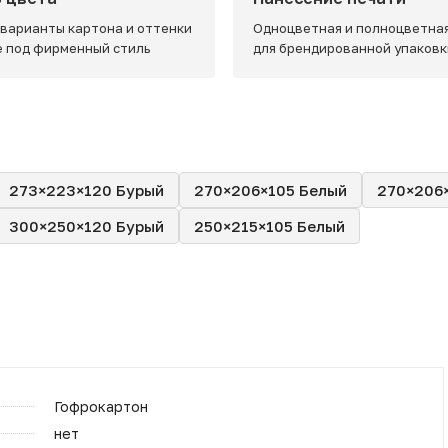
 варианты картона и оттенки
Одноцветная и полноцветная
e под фирменный стиль
для брендированной упаковк
273×223×120 Бурый
270×206×105 Белый
270×206
300×250×120 Бурый
250×215×105 Белый
Гофрокартон
нет