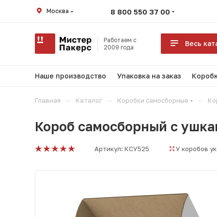
Москва
8 800 550 37 00
Работаем с
Весь кат
2009 года
Наше производство
Упаковка на заказ
Коробк
—
—
—
Главная
Каталог
Коробки самосборные
Ко
Короб самосборный с ушка
Артикул:
КСУ525
У коробов у