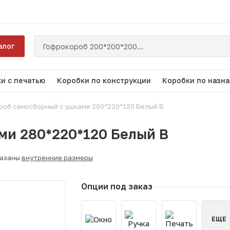
алог
и с печатью
Коробки по конструкции
Коробки по назн
роб самосборный с ушками 280*220*120 Белый В
ми 280*220*120 Белый В
казаны
внутренние размеры
Опции под заказ
ЕЩЕ