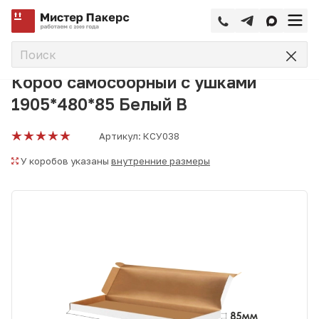
—
—
—
Главная
Каталог
Коробки самосборные
Короб самос
Короб самосборный с ушками
1905*480*85 Белый В
Артикул:
КСУ038
У коробов указаны
внутренние размеры