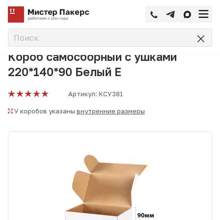
—
—
—
Главная
Каталог
Коробки самосборные
Короб самос
Короб самосборный с ушками
220*140*90 Белый Е
Артикул:
КСУ381
У коробов указаны
внутренние размеры