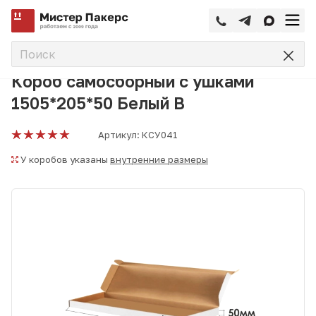
—
—
—
Главная
Каталог
Коробки самосборные
Короб самос
Короб самосборный с ушками
1505*205*50 Белый В
Артикул:
КСУ041
У коробов указаны
внутренние размеры