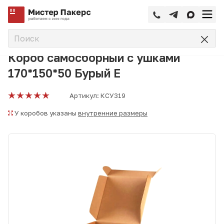
—
—
—
Главная
Каталог
Коробки самосборные
Короб самос
Короб самосборный с ушками
170*150*50 Бурый Е
Артикул:
КСУ319
У коробов указаны
внутренние размеры