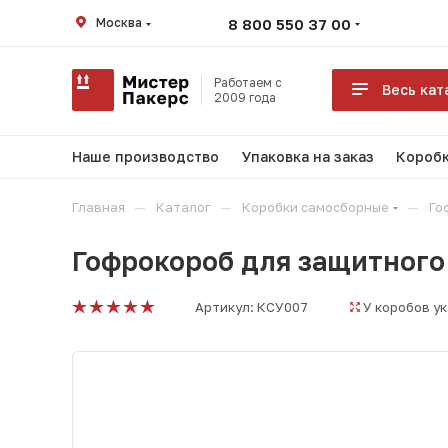
Москва
8 800 550 37 00
Работаем с
Весь кат
2009 года
Наше производство
Упаковка на заказ
Коробк
—
—
—
Главная
Каталог
Коробки самосборные
Го
Гофрокороб для защитного 
Артикул:
КСУ007
У коробов у