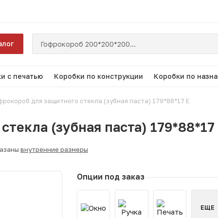
алог
и с печатью
Коробки по конструкции
Коробки по назн
фрокороб для защитного стекла (зубная паста) 179*88*17 Е
стекла (зубная паста) 179*88*17
казаны
внутренние размеры
Опции под заказ
ЕЩЕ