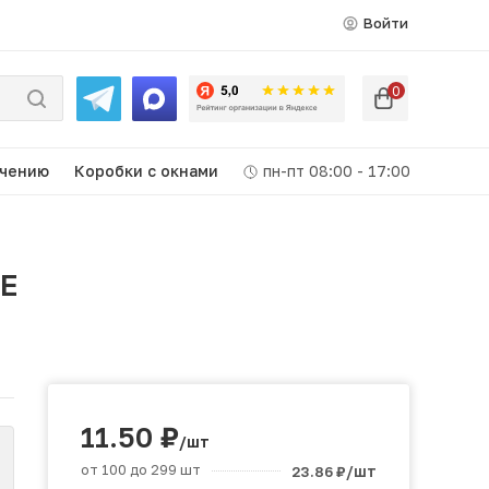
Войти
0
ачению
Коробки c окнами
пн-пт 08:00 - 17:00
 Е
11.50
₽
/шт
от 100 до 299 шт
/шт
23.86
₽