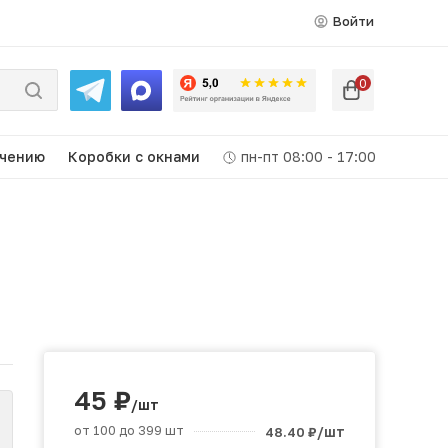
Войти
0
ачению
Коробки c окнами
пн-пт 08:00 - 17:00
45
₽
/шт
от 100 до 399 шт
/шт
48.40
₽