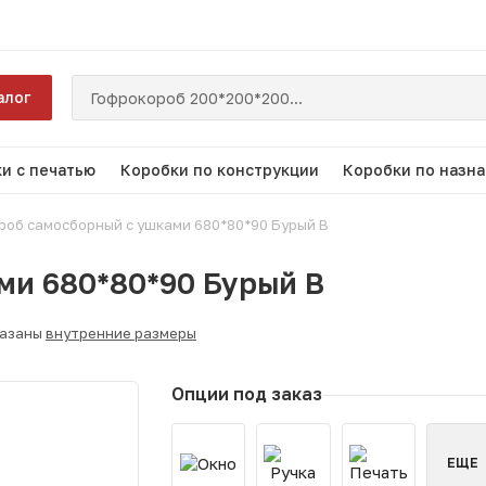
алог
и с печатью
Коробки по конструкции
Коробки по назн
роб самосборный с ушками 680*80*90 Бурый В
ми 680*80*90 Бурый В
казаны
внутренние размеры
Опции под заказ
ЕЩЕ