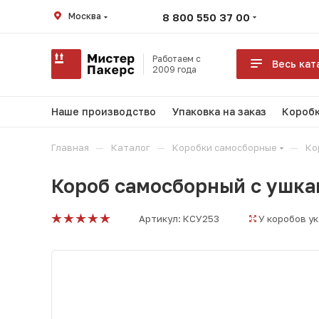
Москва
8 800 550 37 00
Работаем с
Весь кат
2009 года
Наше производство
Упаковка на заказ
Коробк
—
—
—
Главная
Каталог
Коробки самосборные
Ко
Короб самосборный с ушка
Артикул:
КСУ253
У коробов у