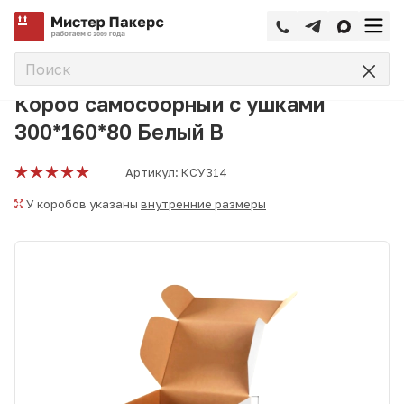
—
—
—
Главная
Каталог
Коробки самосборные
Короб самос
Короб самосборный с ушками
300*160*80 Белый В
Артикул:
КСУ314
У коробов указаны
внутренние размеры