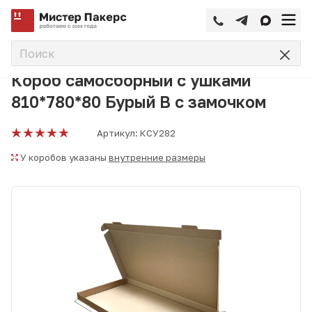
—
—
—
Главная
Каталог
Коробки самосборные
Короб самос
Короб самосборный с ушками
810*780*80 Бурый В с замочком
Артикул:
КСУ282
У коробов указаны
внутренние размеры