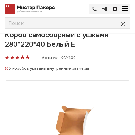
—
—
—
Главная
Каталог
Коробки самосборные
Короб самос
Короб самосборный с ушками
280*220*40 Белый Е
Артикул:
КСУ109
У коробов указаны
внутренние размеры