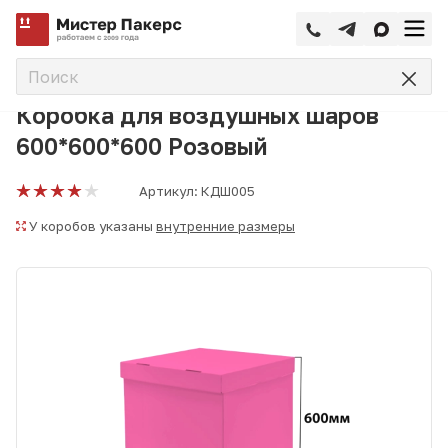
—
—
—
Главная
Каталог
Коробки для воздушных шаров
Кор
Коробка для воздушных шаров
600*600*600 Розовый
Артикул:
КДШ005
У коробов указаны
внутренние размеры