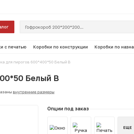
алог
и с печатью
Коробки по конструкции
Коробки по назн
ка для пирогов 600*400*50 Белый B
400*50 Белый B
казаны
внутренние размеры
Опции под заказ
ЕЩЕ