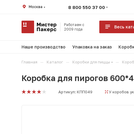
Москва
8 800 550 37 00
Работаем с
Весь кат
2009 года
Наше производство
Упаковка на заказ
Коробк
—
—
—
Главная
Каталог
Коробки для пиццы
Короб
Коробка для пирогов 600*
Артикул:
КПП049
У коробов у