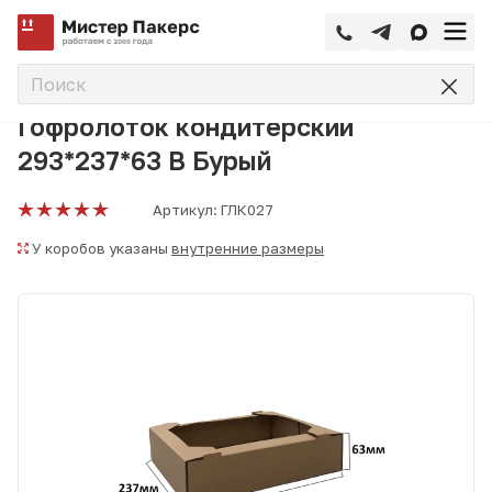
—
—
—
Главная
Каталог
Кондитерская упаковка
Горфролот
Гофролоток кондитерский
293*237*63 В Бурый
Артикул:
ГЛК027
У коробов указаны
внутренние размеры