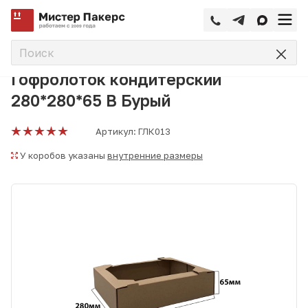
—
—
—
Главная
Каталог
Кондитерская упаковка
Горфролот
Гофролоток кондитерский
280*280*65 В Бурый
Артикул:
ГЛК013
У коробов указаны
внутренние размеры