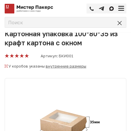
—
—
—
Главная
Каталог
Кондитерская упаковка
Бумажная 
Картонная упаковка 100*80*35 из
крафт картона с окном
Артикул:
БКИ001
У коробов указаны
внутренние размеры