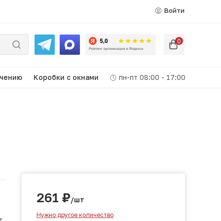
Войти
0
ачению
Коробки c окнами
пн-пт 08:00 - 17:00
261
₽
/шт
Нужно другое количество
т