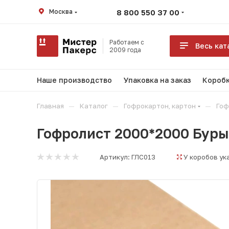
Москва
8 800 550 37 00
Работаем с
Весь кат
2009 года
Наше производство
Упаковка на заказ
Коробк
—
—
—
Главная
Каталог
Гофрокартон, картон
Гоф
Гофролист 2000*2000 Буры
Артикул:
ГЛС013
У коробов ук