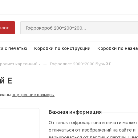
алог
и с печатью
Коробки по конструкции
Коробки по назн
—
ролист картонный
Гофролист 2000*2000 Бурый Е
й Е
азаны
внутренние размеры
Важная информация
Оттенок гофрокартона и печати может
отличаться от изображений на сайте и
варьироваться от партии к партии. Цве