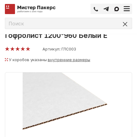
—
—
—
Главная
Каталог
Гофрокартон, картон
Гофролист к
Гофролист 1200*960 Белый Е
Артикул:
ГЛС003
У коробов указаны
внутренние размеры