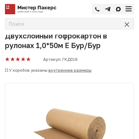
—
—
—
Главная
Каталог
Гофрокартон, картон
Двухслойный 
Двухслойный гофрокартон в
рулонах 1,0*50м Е Бур/Бур
Артикул:
ГКД018
У коробов указаны
внутренние размеры