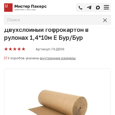
—
—
—
Главная
Каталог
Гофрокартон, картон
Двухслойный 
Двухслойный гофрокартон в
рулонах 1,4*10м Е Бур/Бур
Артикул:
ГКД006
У коробов указаны
внутренние размеры