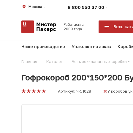
Москва
8 800 550 37 00
Работаем с
Весь кат
2009 года
Наше производство
Упаковка на заказ
Коробк
—
—
Главная
Каталог
Четырехклапанные коробки
Гофрокороб 200*150*200 Б
Артикул:
ЧКЛ028
У коробов у