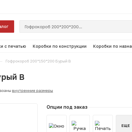
алог
и с печатью
Коробки по конструкции
Коробки по назн
—
Гофрокороб 200*150*200 Бурый В
урый В
казаны
внутренние размеры
Опции под заказ
ЕЩЕ