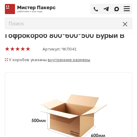
—
—
—
Главная
Каталог
Четырехклапанные коробки
Гофрок
Гофрокороб 800*600*500 Бурый В
Артикул:
ЧКЛ041
У коробов указаны
внутренние размеры