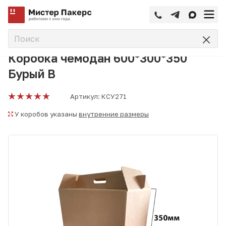
—
—
—
Главная
Каталог
Чемоданы из гофрокартона
Коробк
Коробка чемодан 600*300*350
Бурый В
Артикул:
КСУ271
У коробов указаны
внутренние размеры